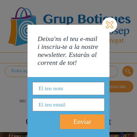
Deixa'ns el teu e-mail
i inscriu-te a la nostre
newsletter. Estaràs al
MENÚ
corrent de tot!
Zona associats
inici
>
comerços
>
formació
>
centre estudis edukat
Centre estudis Edukat