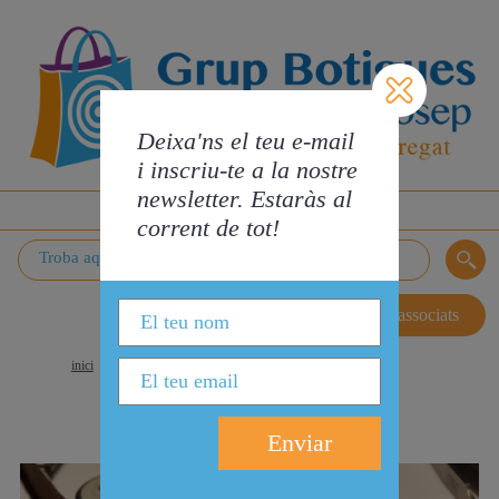
Deixa'ns el teu e-mail
i inscriu-te a la nostre
newsletter. Estaràs al
MENÚ
corrent de tot!
Zona associats
inici
>
comerços
>
joieries
JOIERIES