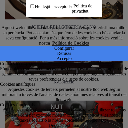
Política de
He llegit i accepto la
privacitat
JOIERIA RELLOTGERIA CANO
Aquest web utilitza cookies pròpies i de tercers per oferir-li una millor
experiència. Pot acceptar l'ús que fem de les cookies o bé canviar la
seva configuració. Per a més informació sobre les cookies vegi la
nostra
Política de Cookies
Configurar
Refusar
Accepto
Cookies tècniques
Són cookies estrictament necessàries i han d'estar actives sempre a fi de
garantir el bon funcionament del web i per a què puguem guardar les
teves preferències d'ajustos de cookies.
K-Colecció
Cookies analítiques
Aquestes cookies de tercers permeten al nostre lloc web seguir
millorant a través de l'anàlisi de dades anònimes relatives al trànsit del
lloc web.
Cookies funcionals
Aquestes cookies de tercers permeten al nostre web utilitzar recursos
externs com per exemple mostrar contingut publicat a les nostres
xarxes socials o la nostra ubicació a Google Maps.
Desar i continuar